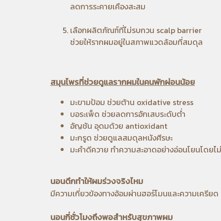
ลดการระคายเคืองสะสม
เลือกผลิตภัณฑ์ที่ไม่รบกวน scalp barrier
ช่วยให้รากผมอยู่ในสภาพแวดล้อมที่สมดุล
สมุนไพรที่ช่วยดูแลรากผมในคนพักผ่อนน้อย
มะขามป้อม
ช่วยต้าน oxidative stress
บอระเพ็ด
ช่วยลดการอักเสบระดับต่ำ
อัญชัน
อุดมด้วย antioxidant
มะกรูด
ช่วยดูแลสมดุลหนังศีรษะ
มะคำดีควาย
ทำความสะอาดอย่างอ่อนโยนโดยไม่
นอนดึกทำให้ผมร่วงจริงไหม
มีความเกี่ยวข้องทางอ้อมผ่านฮอร์โมนและความเครียด
นอนกี่ชั่วโมงถึงพอสำหรับสุขภาพผม