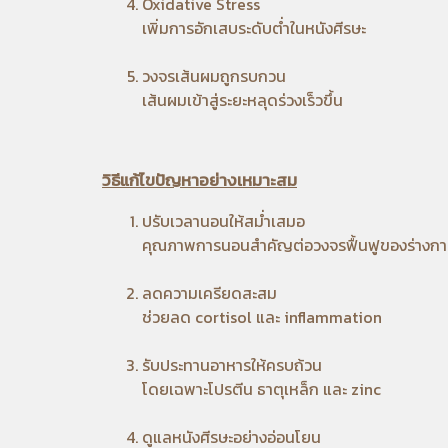
Oxidative Stress
เพิ่มการอักเสบระดับต่ำในหนังศีรษะ
วงจรเส้นผมถูกรบกวน
เส้นผมเข้าสู่ระยะหลุดร่วงเร็วขึ้น
วิธีแก้ไขปัญหาอย่างเหมาะสม
ปรับเวลานอนให้สม่ำเสมอ
คุณภาพการนอนสำคัญต่อวงจรฟื้นฟูของร่างก
ลดความเครียดสะสม
ช่วยลด cortisol และ inflammation
รับประทานอาหารให้ครบถ้วน
โดยเฉพาะโปรตีน ธาตุเหล็ก และ zinc
ดูแลหนังศีรษะอย่างอ่อนโยน