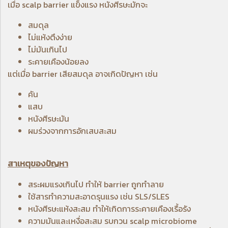
เมื่อ scalp barrier แข็งแรง หนังศีรษะมักจะ
สมดุล
ไม่แห้งตึงง่าย
ไม่มันเกินไป
ระคายเคืองน้อยลง
แต่เมื่อ barrier เสียสมดุล อาจเกิดปัญหา เช่น
คัน
แส
บ
หนังศีรษะมัน
ผมร่วงจากการอักเสบสะสม
สาเหตุของปัญหา
สระผมแรงเกินไป ทำให้ barrier ถูกทำลาย
ใช้สารทำความสะอาดรุนแรง เช่น SLS/SLES
หนังศีรษะแห้งสะสม ทำให้เกิดการระคายเคืองเรื้อรัง
ความมันและเหงื่อสะสม รบกวน scalp microbiome