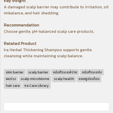
Key Insight
A damaged scalp barrier may contribute to irritation, oil
imbalance, and hair shedding.
Recommendation
Choose gentle, pH-balanced scalp care products.
Related Product
Ira Herbal Thickening Shampoo
supports gentle
cleansing while maintaining scalp balance.
skin barrier
scalp barrier
หนังศีรษะแพ้ง่าย
หนังศีรษะแห้ง
ผมร่วง
scalp microbiome
scalp health
แชมพูอ่อนโยน
hair care
Ira Care Library