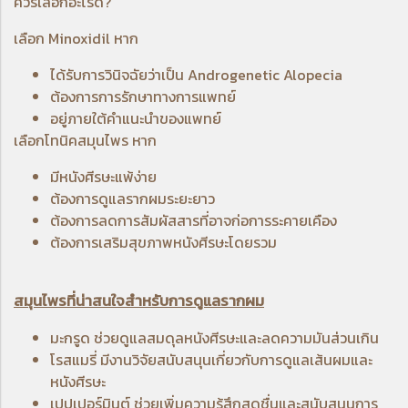
ควรเลือกอะไรดี?
เลือก Minoxidil หาก
ได้รับการวินิจฉัยว่าเป็น Androgenetic Alopecia
ต้องการการรักษาทางการแพทย์
อยู่ภายใต้คำแนะนำของแพทย์
เลือกโทนิคสมุนไพร หาก
มีหนังศีรษะแพ้ง่าย
ต้องการดูแลรากผมระยะยาว
ต้องการลดการสัมผัสสารที่อาจก่อการระคายเคือง
ต้องการเสริมสุขภาพหนังศีรษะโดยรวม
สมุนไพรที่น่าสนใจสำหรับการดูแลรากผม
มะกรูด
ช่วยดูแลสมดุลหนังศีรษะและลดความมันส่วนเกิน
โรสแมรี่ มีงานวิจัยสนับสนุนเกี่ยวกับการดูแลเส้นผมและ
หนังศีรษะ
เปปเปอร์มินต์ ช่วยเพิ่มความรู้สึกสดชื่นและสนับสนุนการ