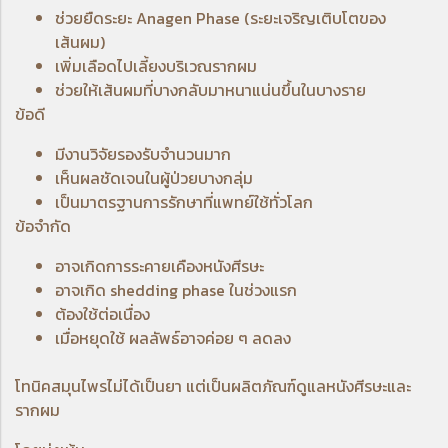
ช่วยยืดระยะ Anagen Phase (ระยะเจริญเติบโตของ
เส้นผม)
เพิ่มเลือดไปเลี้ยงบริเวณรากผม
ช่วยให้เส้นผมที่บางกลับมาหนาแน่นขึ้นในบางราย
ข้อดี
มีงานวิจัยรองรับจำนวนมาก
เห็นผลชัดเจนในผู้ป่วยบางกลุ่ม
เป็นมาตรฐานการรักษาที่แพทย์ใช้ทั่วโลก
ข้อจำกัด
อาจเกิดการระคายเคืองหนังศีรษะ
อาจเกิด shedding phase ในช่วงแรก
ต้องใช้ต่อเนื่อง
เมื่อหยุดใช้ ผลลัพธ์อาจค่อย ๆ ลดลง
โทนิคสมุนไพรไม่ได้เป็นยา แต่เป็นผลิตภัณฑ์ดูแลหนังศีรษะและ
รากผม