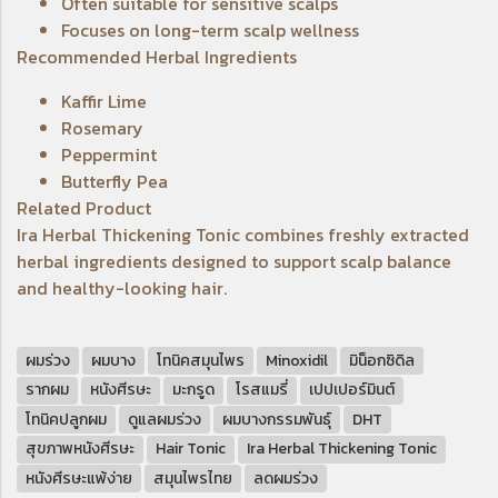
Often suitable for sensitive scalps
Focuses on long-term scalp wellness
Recommended Herbal Ingredients
Kaffir Lime
Rosemary
Peppermint
Butterfly Pea
Related Product
Ira Herbal Thickening Tonic
combines freshly extracted
herbal ingredients designed to support scalp balance
and healthy-looking hair.
ผมร่วง
ผมบาง
โทนิคสมุนไพร
Minoxidil
มิน็อกซิดิล
รากผม
หนังศีรษะ
มะกรูด
โรสแมรี่
เปปเปอร์มินต์
โทนิคปลูกผม
ดูแลผมร่วง
ผมบางกรรมพันธุ์
DHT
สุขภาพหนังศีรษะ
Hair Tonic
Ira Herbal Thickening Tonic
หนังศีรษะแพ้ง่าย
สมุนไพรไทย
ลดผมร่วง