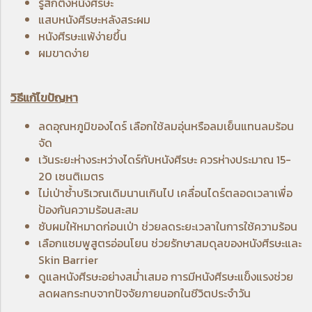
รู้สึกตึงหนังศีรษะ
แสบหนังศีรษะหลังสระผม
หนังศีรษะแพ้ง่ายขึ้น
ผมขาดง่าย
วิธีแก้ไขปัญหา
ลดอุณหภูมิของไดร์ เลือกใช้ลมอุ่นหรือลมเย็นแทนลมร้อน
จัด
เว้นระยะห่างระหว่างไดร์กับหนังศีรษะ ควรห่างประมาณ 15-
20 เซนติเมตร
ไม่เป่าซ้ำบริเวณเดิมนานเกินไป เคลื่อนไดร์ตลอดเวลาเพื่อ
ป้องกันความร้อนสะสม
ซับผมให้หมาดก่อนเป่า ช่วยลดระยะเวลาในการใช้ความร้อน
เลือกแชมพูสูตรอ่อนโยน ช่วยรักษาสมดุลของหนังศีรษะและ
Skin Barrier
ดูแลหนังศีรษะอย่างสม่ำเสมอ การมีหนังศีรษะแข็งแรงช่วย
ลดผลกระทบจากปัจจัยภายนอกในชีวิตประจำวัน