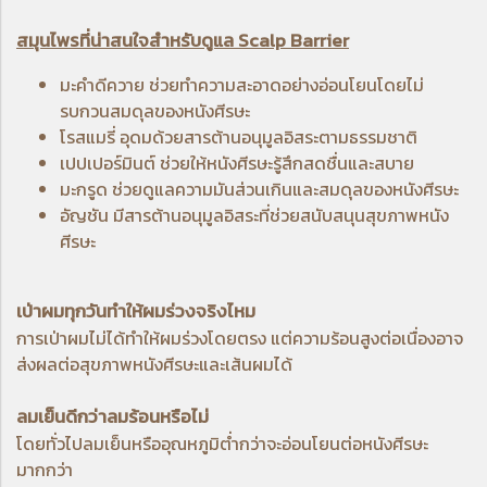
สมุนไพรที่น่าสนใจสำหรับดูแล Scalp Barrier
มะคำดีควาย
ช่วยทำความสะอาดอย่างอ่อนโยนโดยไม่
รบกวนสมดุลของหนังศีรษะ
โรสแมรี่
อุดมด้วยสารต้านอนุมูลอิสระตามธรรมชาติ
เปปเปอร์มินต์
ช่วยให้หนังศีรษะรู้สึกสดชื่นและสบาย
มะกรูด
ช่วยดูแลความมันส่วนเกินและสมดุลของหนังศีรษะ
อัญชัน
มีสารต้านอนุมูลอิสระที่ช่วยสนับสนุนสุขภาพหนัง
ศีรษะ
เป่าผมทุกวันทำให้ผมร่วงจริงไหม
การเป่าผมไม่ได้ทำให้ผมร่วงโดยตรง แต่ความร้อนสูงต่อเนื่องอาจ
ส่งผลต่อสุขภาพหนังศีรษะและเส้นผมได้
ลมเย็นดีกว่าลมร้อนหรือไม่
โดยทั่วไปลมเย็นหรืออุณหภูมิต่ำกว่าจะอ่อนโยนต่อหนังศีรษะ
มากกว่า