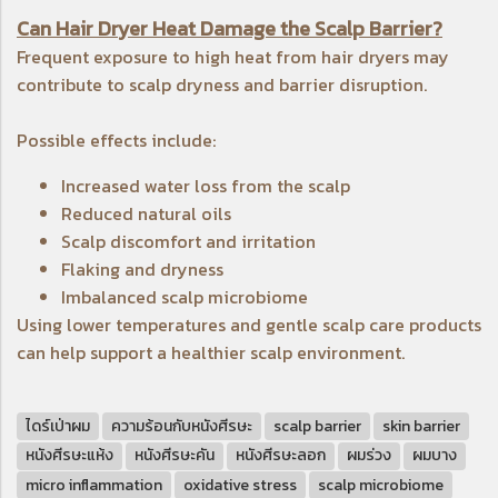
Can Hair Dryer Heat Damage the Scalp Barrier?
Frequent exposure to high heat from hair dryers may
contribute to scalp dryness and barrier disruption.
Possible effects include:
Increased water loss from the scalp
Reduced natural oils
Scalp discomfort and irritation
Flaking and dryness
Imbalanced scalp microbiome
Using lower temperatures and gentle scalp care products
can help support a healthier scalp environment.
ไดร์เป่าผม
ความร้อนกับหนังศีรษะ
scalp barrier
skin barrier
หนังศีรษะแห้ง
หนังศีรษะคัน
หนังศีรษะลอก
ผมร่วง
ผมบาง
micro inflammation
oxidative stress
scalp microbiome