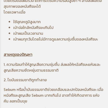
โดยตรงของผมร่วง แต่การได้รับความร้อนสูงซ้ำ ๆ อาจส่งผลต่อ
สุขภาพของหนังศีรษะได้
โดยเฉพาะเมื่อ
ใช้อุณหภูมิสูงมาก
เป่าจ่อใกล้หนังศีรษะเกินไป
เป่าผมเป็นเวลานาน
เป่าผมทุกวันโดยไม่มีการดูแลความชุ่มชื้นของหนังศีรษะ
สาเหตุของปัญหา
1. ความร้อนทำให้สูญเสียความชุ่มชื้น ส่งผลให้หนังศีรษะแห้งและ
สูญเสียความยืดหยุ่นตามธรรมชาติ
2. ไขมันธรรมชาติถูกทำลาย
Sebum หรือน้ำมันธรรมชาติช่วยเคลือบและปกป้องหนังศีรษะ เมื่อ
หนังศีรษะสูญเสีย Sebum มากเกินไป อาจทำให้เกิดอาการ
แห้ง
คัน ลอกเป็นขุย