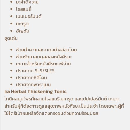
มะคำดีควาย
โรสแมรี่
เปปเปอร์มินต์
มะกรูด
อัญชัน
จุดเด่น
ช่วยทำความสะอาดอย่างอ่อนโยน
ช่วยรักษาสมดุลของหนังศีรษะ
เหมาะสำหรับหนังศีรษะแพ้ง่าย
ปราศจาก SLS/SLES
ปราศจากซิลิโคน
ปราศจากพาราเบน
Ira Herbal Thickening Tonic
โทนิคสมุนไพรที่ผสานโรสแมรี่ มะกรูด และเปปเปอร์มินต์ เหมาะ
สำหรับผู้ที่ต้องการดูแลสุขภาพหนังศีรษะเป็นประจำ โดยเฉพาะผู้ที่
ใช้ไดร์เป่าผมหรือจัดแต่งทรงผมด้วยความร้อนบ่อย