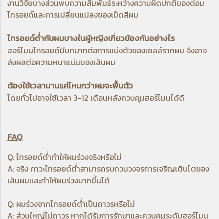
งานวิจัยบางส่วนพบความสัมพันธ์ระหว่างความผิดปกติของต่อม
ไทรอยด์และการเปลี่ยนแปลงของเม็ดสีผม
ไทรอยด์ต่ำกับผมบางในผู้หญิงเกี่ยวข้องกันอย่างไร
ฮอร์โมนไทรอยด์มีบทบาทต่อการแบ่งตัวของเซลล์รากผม จึงอาจ
ส่งผลต่อความหนาแน่นของเส้นผม
ต้องใช้เวลานานแค่ไหนกว่าผมจะฟื้นตัว
โดยทั่วไปอาจใช้เวลา 3-12 เดือนหลังควบคุมฮอร์โมนได้ดี
FAQ
Q: ไทรอยด์ต่ำทำให้ผมร่วงจริงหรือไม่
A: จริง ภาวะไทรอยด์ต่ำสามารถรบกวนวงจรการเจริญเติบโตของ
เส้นผมและทำให้ผมร่วงมากขึ้นได้
Q: ผมร่วงจากไทรอยด์ต่ำเป็นถาวรหรือไม่
A: ส่วนใหญ่ไม่ถาวร หากได้รับการรักษาและควบคุมระดับฮอร์โมน