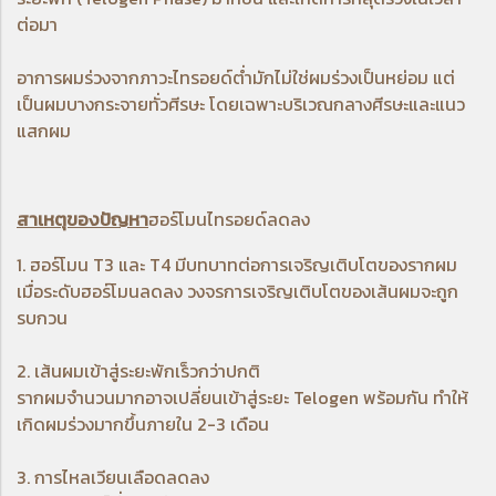
ต่อมา
อาการผมร่วงจากภาวะไทรอยด์ต่ำมักไม่ใช่ผมร่วงเป็นหย่อม แต่
เป็นผมบางกระจายทั่วศีรษะ โดยเฉพาะบริเวณกลางศีรษะและแนว
แสกผม
สาเหตุของปัญหา
ฮอร์โมนไทรอยด์ลดลง
1. ฮอร์โมน T3 และ T4 มีบทบาทต่อการเจริญเติบโตของรากผม
เมื่อระดับฮอร์โมนลดลง วงจรการเจริญเติบโตของเส้นผมจะถูก
รบกวน
2. เส้นผมเข้าสู่ระยะพักเร็วกว่าปกติ
รากผมจำนวนมากอาจเปลี่ยนเข้าสู่ระยะ Telogen พร้อมกัน ทำให้
เกิดผมร่วงมากขึ้นภายใน 2-3 เดือน
3. การไหลเวียนเลือดลดลง