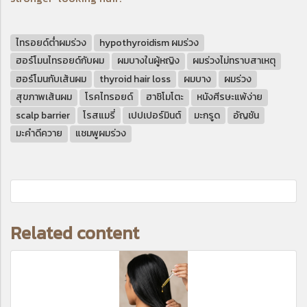
ไทรอยด์ต่ำผมร่วง
hypothyroidism ผมร่วง
ฮอร์โมนไทรอยด์กับผม
ผมบางในผู้หญิง
ผมร่วงไม่ทราบสาเหตุ
ฮอร์โมนกับเส้นผม
thyroid hair loss
ผมบาง
ผมร่วง
สุขภาพเส้นผม
โรคไทรอยด์
ฮาชิโมโตะ
หนังศีรษะแพ้ง่าย
scalp barrier
โรสแมรี่
เปปเปอร์มินต์
มะกรูด
อัญชัน
มะคำดีควาย
แชมพูผมร่วง
Related content