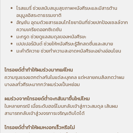
โรสแมรี่
ช่วยสนับสนุนสุขภาพหนังศีรษะและมีสารต้าน
อนุมูลอิสระตาธรรมชาติ
อัญชัน
อุดมด้วยสารแอนโทไซยานินที่ช่วยปกป้องเซลล์จาก
ความเครียดออกซิเดชัน
มะกรูด
ช่วยดูแลสมดุลของหนังศีรษะ
เปปเปอร์มินต์
ช่วยให้หนังศีรษะรู้สึกสดชื่นและสบาย
มะคำดีควาย
ช่วยทำความสะอาดหนังศีรษะอย่างอ่อนโยน
ไทรอยด์ต่ำทำให้ผมร่วงมากแค่ไหน
ความรุนแรงแตกต่างกันในแต่ละบุคคล แต่หลายคนสังเกตว่าผม
บางลงทั่วศีรษะมากกว่าผมร่วงเป็นหย่อม
ผมร่วงจากไทรอยด์ต่ำจะกลับมาขึ้นใหม่ไหม
ในหลายกรณี เมื่อระดับฮอร์โมนกลับเข้าสู่ภาวะสมดุล เส้นผม
สามารถกลับเข้าสู่วงจรการเจริญเติบโตได้
ไทรอยด์ต่ำทำให้ผมหงอกเร็วหรือไม่