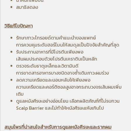
สมาธิลดลง
วิธีแก้ไขปัญหา
รักษาภาวะไทรอยด์ตามคำแนะนำของแพทย์
การควบคุมระดับฮอร์โมนให้สมดุลเป็นปัจจัยสำคัญที่สุด
รับประทานอาหารที่มีโปรตีนเพียงพอ
เส้นผมประกอบด้วยโปรตีนเคราตินเป็นหลัก
ตรวจระดับธาตุเหล็กและวิตามินดี
การขาดสารอาหารบางชนิดอาจซ้ำเติมภาวะผมร่วง
ลดความเครียดและนอนหลับให้เพียงพอ
ความเครียดและคอร์ติซอลสูงอาจกระทบวงจรเส้นผมเพิ่ม
เติม
ดูแลหนังศีรษะอย่างอ่อนโยน เลือกผลิตภัณฑ์ที่ไม่รบกวน
Scalp Barrier และไม่ทำให้หนังศีรษะแห้งเกินไป
สมุนไพรที่น่าสนใจสำหรับการดูแลหนังศีรษะและรากผม