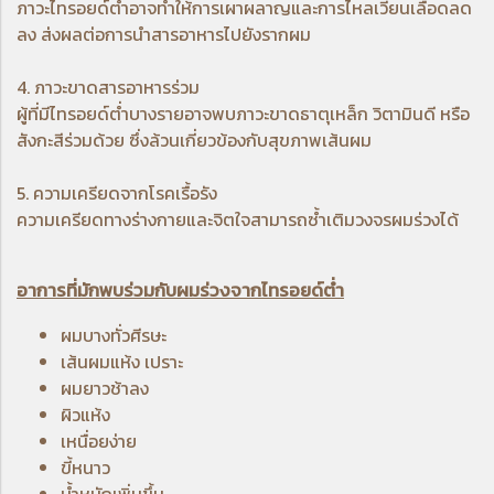
ภาวะไทรอยด์ต่ำอาจทำให้การเผาผลาญและการไหลเวียนเลือดลด
ลง ส่งผลต่อการนำสารอาหารไปยังรากผม
4. ภาวะขาดสารอาหารร่วม
ผู้ที่มีไทรอยด์ต่ำบางรายอาจพบภาวะขาดธาตุเหล็ก วิตามินดี หรือ
สังกะสีร่วมด้วย ซึ่งล้วนเกี่ยวข้องกับสุขภาพเส้นผม
5. ความเครียดจากโรคเรื้อรัง
ความเครียดทางร่างกายและจิตใจสามารถซ้ำเติมวงจรผมร่วงได้
อาการที่มักพบร่วมกับผมร่วงจากไทรอยด์ต่ำ
ผมบางทั่วศีรษะ
เส้นผมแห้ง เปราะ
ผมยาวช้าลง
ผิวแห้ง
เหนื่อยง่าย
ขี้หนาว
น้ำหนักเพิ่มขึ้น