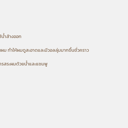
้น้ำล้างออก
นผม ทำให้ผมดูสะอาดและมีวอลลุ่มมากขึ้นชั่วคราว
นการสระผมด้วยน้ำและแชมพู