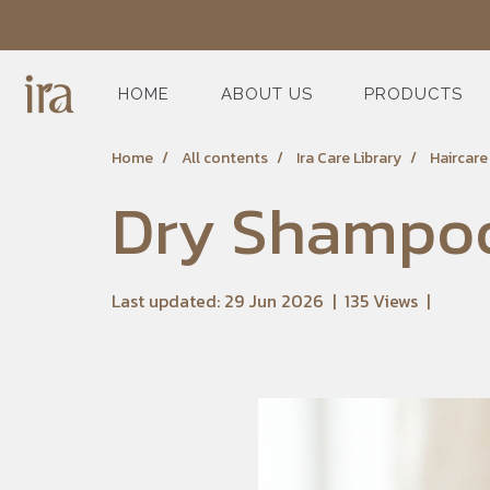
HOME
ABOUT US
PRODUCTS
Home
All contents
Ira Care Library
Haircar
Dry Shampoo 
Last updated: 29 Jun 2026
|
135 Views
|