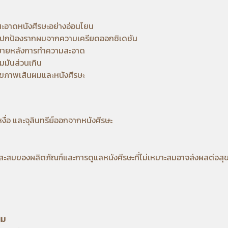
สะอาดหนังศีรษะอย่างอ่อนโยน
วยปกป้องรากผมจาก
ความเครียดออกซิเดชัน
ะสบายหลังการทำความสะอาด
มันส่วนเกิน
สุขภาพเส้นผมและหนังศีรษะ
ื่อ และจุลินทรีย์ออกจากหนังศีรษะ
ารสะสมของผลิตภัณฑ์และการดูแลหนังศีรษะที่ไม่เหมาะสมอาจส่งผลต่อสุ
ผม