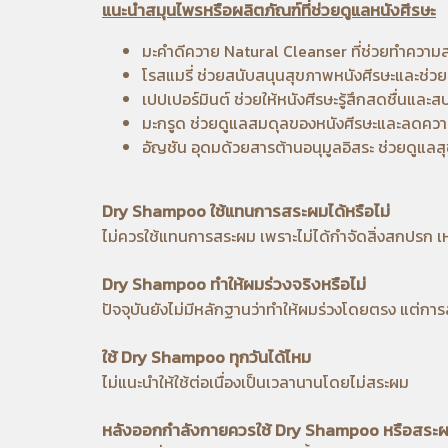
แนะนำสมุนไพรหรือผลิตภัณฑ์ที่ช่วยดูแลหนังศีรษะ
มะคำดีควาย
Natural Cleanser ที่ช่วยทำความ
โรสแมรี่
ช่วยสนับสนุนสุขภาพหนังศีรษะและช่
เปปเปอร์มินต์
ช่วยให้หนังศีรษะรู้สึกสดชื่นแล
มะกรูด
ช่วยดูแลสมดุลของหนังศีรษะและลดความ
อัญชัน
อุดมด้วยสารต้านอนุมูลอิสระ ช่วยดูแล
Dry Shampoo ใช้แทนการสระผมได้หรือไม่
ไม่ควรใช้แทนการสระผม เพราะไม่ได้กำจัดสิ่งสกปรก เหง
Dry Shampoo ทำให้ผมร่วงจริงหรือไม่
ปัจจุบันยังไม่มีหลักฐานว่าทำให้ผมร่วงโดยตรง แต่ก
ใช้ Dry Shampoo ทุกวันได้ไหม
ไม่แนะนำให้ใช้ต่อเนื่องเป็นเวลานานโดยไม่สระผม
หลังออกกำลังกายควรใช้ Dry Shampoo หรือสระ