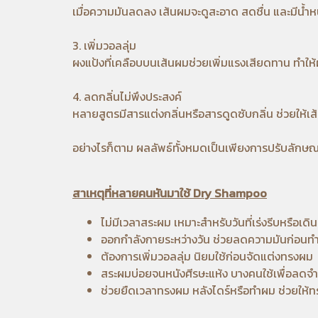
เมื่อความมันลดลง เส้นผมจะดูสะอาด สดชื่น และมีน้ำ
3. เพิ่มวอลลุ่ม
ผงแป้งที่เคลือบบนเส้นผมช่วยเพิ่มแรงเสียดทาน ทำให้
4. ลดกลิ่นไม่พึงประสงค์
หลายสูตรมีสารแต่งกลิ่นหรือสารดูดซับกลิ่น ช่วยให้เส
อย่างไรก็ตาม ผลลัพธ์ทั้งหมดเป็นเพียงการปรับลักษ
สาเหตุที่หลายคนหันมาใช้ Dry Shampoo
ไม่มีเวลาสระผม เหมาะสำหรับวันที่เร่งรีบหรือเดิ
ออกกำลังกายระหว่างวัน ช่วยลดความมันก่อนท
ต้องการเพิ่มวอลลุ่ม นิยมใช้ก่อนจัดแต่งทรงผม
สระผมบ่อยจนหนังศีรษะแห้ง บางคนใช้เพื่อลดจ
ช่วยยืดเวลาทรงผม หลังไดร์หรือทำผม ช่วยให้ทร