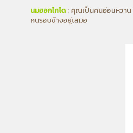
นมฮอกไกโด
: คุณเป็นคนอ่อนหวาน อ
คนรอบข้างอยู่เสมอ