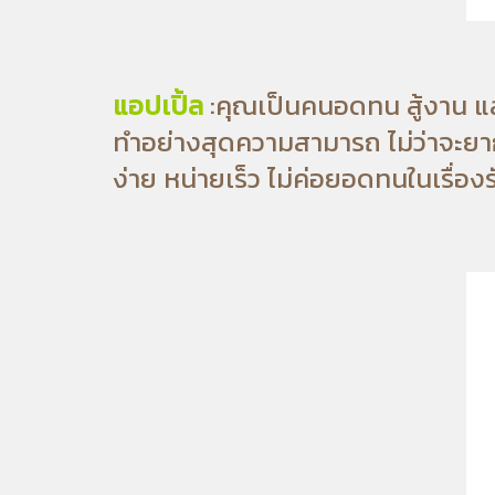
แอปเปิ้ล
:คุณเป็นคนอดทน สู้งาน แล
ทำอย่างสุดความสามารถ ไม่ว่าจะยา
ง่าย หน่ายเร็ว ไม่ค่อยอดทนในเรื่องร