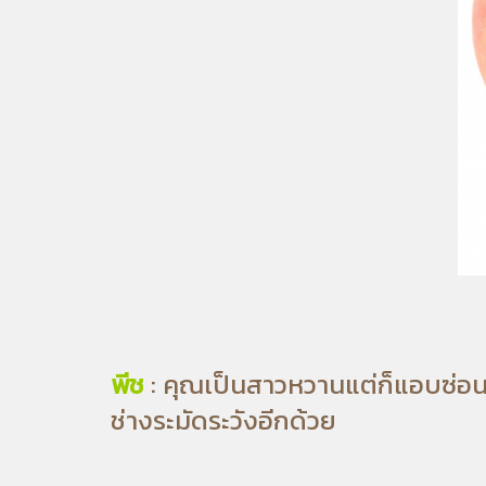
พีช
: คุณเป็นสาวหวานแต่ก็แอบซ่อน
ช่างระมัดระวังอีกด้วย