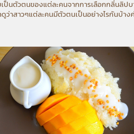
็นตัวตนของแต่ละคนจากการเลือกกลิ่นลิปบ
มาดูว่าสาวๆแต่ละคนมีตัวตนเป็นอย่างไรกันบ้างค