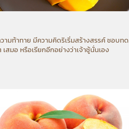
ามท้าทาย มีความคิดริเริ่มสร้างสรรค์ ชอบทดลอง
เสมอ หรือเรียกอีกอย่างว่าเจ้าชู้นั่นเอง