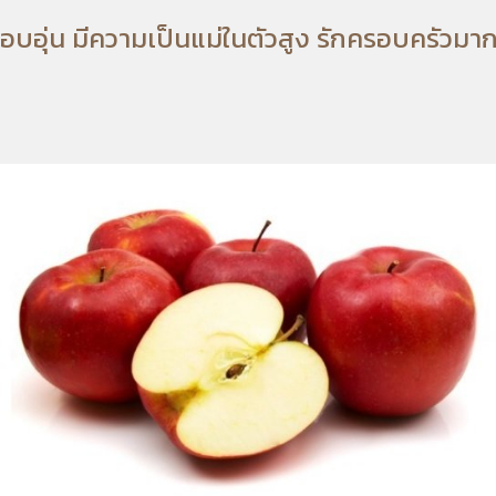
บอุ่น มีความเป็นแม่ในตัวสูง รักครอบครัวมาก 