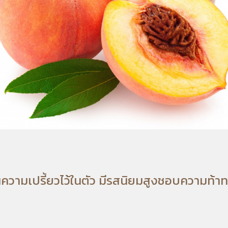
ความเปรี้ยวไว้ในตัว มีรสนิยมสูงชอบความท้า