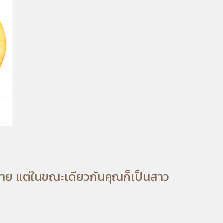
ทาย แต่ในขณะเดียวกันคุณก็เป็นสาว