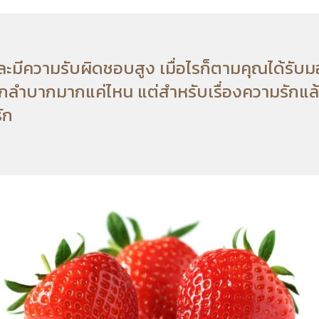
ะมีความรับผิดชอบสูง เมื่อไรก็ตามคุณได้รับม
กลำบากมากแค่ไหน แต่สำหรับเรื่องความรักแล้ว
ัก