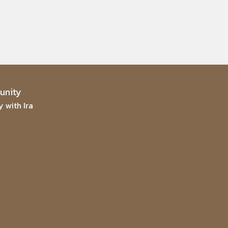
nity
 with Ira