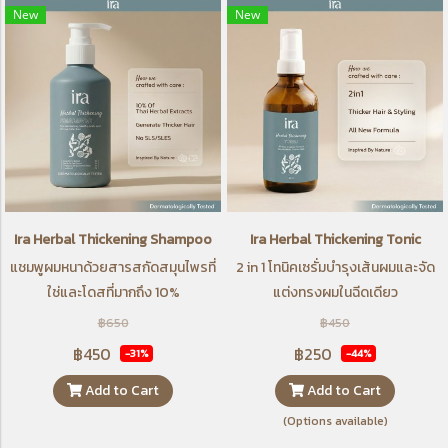
New
New
Ira Herbal Thickening Shampoo
Ira Herbal Thickening Tonic
แชมพูผมหนาด้วยสารสกัดสมุนไพรที่
2 in 1 โทนิคเซรั่มบำรุงเส้นผมและจัด
ใช่และโดสที่มากถึง 10%
แต่งทรงผมในฉีดเดียว
฿650
฿450
฿450
฿250
-31%
-44%
Add to Cart
Add to Cart
(Options available)