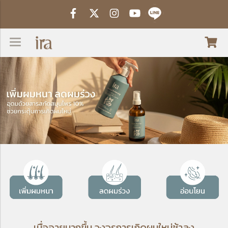
เมื่ออายุมากขึ้น วงจรการเกิดผมใหม่ช้าลง