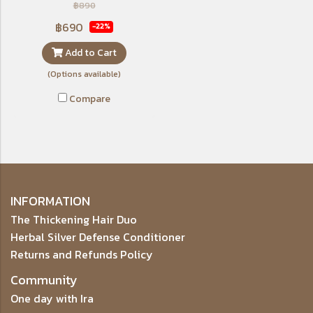
เเละไม่ทำให้อุดตันรูขุมขน
฿890
฿690
-22%
Add to Cart
(Options available)
Compare
INFORMATION
The Thickening Hair Duo
Herbal Silver Defense Conditioner
Returns and Refunds Policy
Community
One day with Ira