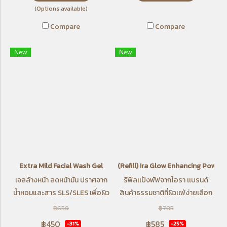
(Options available)
Compare
Compare
New
New
Extra Mild Facial Wash Gel
(Refill) Ira Glow Enhancing Powde
เจลล้างหน้า ลดหน้ามัน ปราศจาก
รีฟิลเเป้งพัฟจากไอรา เเบรนด์
น้ำหอมและสาร SLS/SLES เพื่อผิว
สินค้าธรรมชาติที่ผิวเเพ้ง่ายเลือก
แห้งและผิวแพ้ง่าย
ใช้
฿650
฿785
฿450
฿585
-31%
-25%