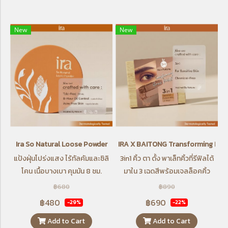
New
New
Ira So Natural Loose Powder
IRA X BAITONG Transforming Brows P
แป้งฝุ่นโปร่งแสง ไร้ทัลคัมและซิลิ
3in1 คิ้ว ตา ดั้ง พาเล็ทคิ้วที่รีฟิลได้
โคน เนื้อบางเบา คุมมัน 8 ชม.
มาใน 3 เฉดสีพร้อมเจลล็อคคิ้ว
฿680
฿890
฿480
฿690
-29%
-22%
Add to Cart
Add to Cart