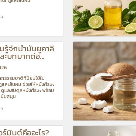
รู้จักน้ำมันยูคาลิ
และบทบาทต่อ
พหนังศีรษะ
026
กธรรมชาติที่นิยมใช้ใน
ูแลเส้นผม ช่วยให้หนังศีรษะ
่น ดูแลสมดุลหนังศีรษะ พร้อม
่สนับสนุน
ร์มินต์คืออะไร?