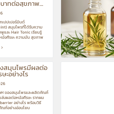
บาทต่อสุขภาพ
รษะ
26
ักเปปเปอร์มินต์
nt) สมุนไพรที่ได้รับความ
ูและ Hair Tonic เรียนรู้
นังศีรษะ ความมัน สุขภาพ
านวิจัยที่เกี่ยวข้อง
งสมุนไพรมีผลต่อ
รษะอย่างไร
026
 pH ของสมุนไพรและผลิตภัณฑ์
มส่งผลต่อหนังศีรษะ รากผม
barrier อย่างไร พร้อมวิธี
ภัณฑ์อย่างอ่อนโยน