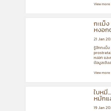
View more
กะเม็
หงอกต
21 Jan 2
รู้จักกะเม็
prostrata)
หงอก และห
ข้อมูลเชิง
View more
ใบหมี่
หมักแ
หงอกใ
19 Jan 2