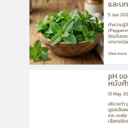
และบท
หนังศี
5 Jun 20
ทำความรู้จ
(Peppermi
นิยมในแชมพ
บทบาทต่อห
รากผม และง
View more
pH ขอ
หนังศี
13 May 2
อธิบายว่า
ดูแลเส้นผ
และ scalp 
เลือกผลิต