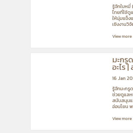
รู้จักใบหม
ไทยที่ใช้
ให้นุ่มแข็
เชิงงานวิจ
View more
มะกรูด
อะไร 
มันหนังศีรษ
16 Jan 2
การเก
รู้จักมะกร
ช่วยดูแลห
สนับสนุนแ
อ่อนโยน พร
Ira Care L
View more