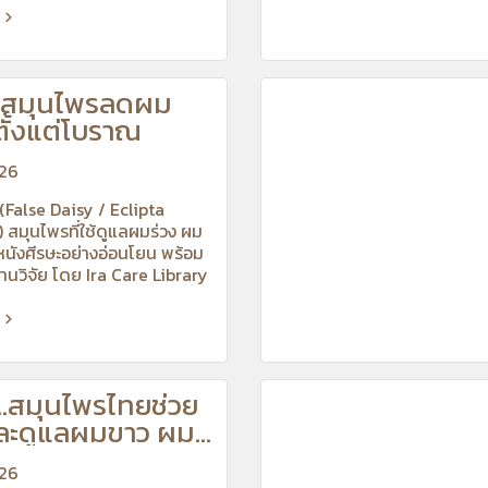
ง สมุนไพรลดผม
ั้งแต่โบราณ
026
ง (False Daisy / Eclipta
 สมุนไพรที่ใช้ดูแลผมร่วง ผม
นังศีรษะอย่างอ่อนโยน พร้อม
งานวิจัย โดย Ira Care Library
....สมุนไพรไทยช่วย
ละดูแลผมขาว ผม
นตำรับยาโบราณ
026