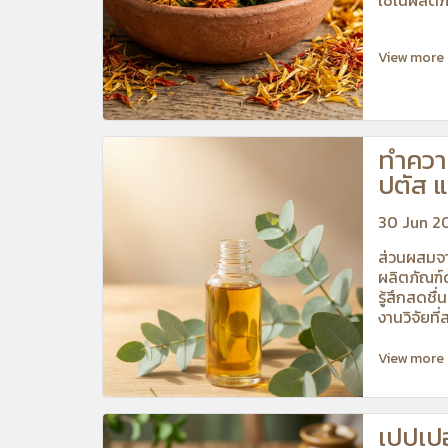
View more
ทำความ
ปตัส 
สุขภา
30 Jun 2
ส่วนผสมจา
ผลิตภัณฑ์ด
รู้สึกสดชื
งานวิจัยที
View more
เปปเปอ