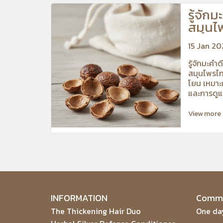
รู้จักม
สมุนไ
อ่อนโ
15 Jan 2
รู้จักมะค
สมุนไพรไท
โยน เหมาะ
และการดูแ
View more
INFORMATION
Commu
The Thickening Hair Duo
One day