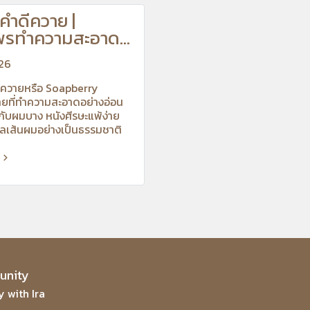
ะคำดีควาย |
พรทำความสะอาด
ยน
026
ำดีควายหรือ Soapberry
ยที่ทำความสะอาดอย่างอ่อน
กับผมบาง หนังศีรษะแพ้ง่าย
ลเส้นผมอย่างเป็นธรรมชาติ
nity
 with Ira