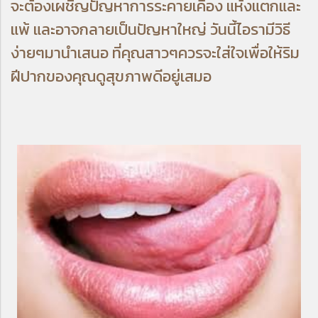
จะต้องเผชิญปัญหาการระคายเคือง แห้งแตกและ
แพ้ และอาจกลายเป็นปัญหาใหญ่ วันนี้ไอรามีวิธี
ง่ายๆมานำเสนอ ที่คุณสาวๆควรจะใส่ใจเพื่อให้ริม
ฝีปากของคุณดูสุขภาพดีอยู่เสมอ