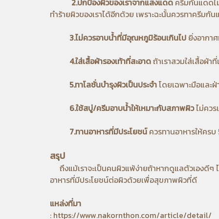
2.ปกป้องผิวของเราจากแสงแดด
ครีมกันแดดไม่ไ
ทำร้ายผิวของเราได้อีกด้วย เพราะฉะนั้นควรทาครีมกัน
3.ไม่ควรอาบน้ำที่มีอุณหภูมิร้อนเกินไป
ยิ่งอากาศห
4.ใส่เสื้อผ้ารองเท้าที่สะอาด
ถ้าเราสวมใส่เสื้อผ้าท
5.ทาโลชั่นบำรุงผิวเป็นประจำ
โดยเฉพาะมือและฝ่าเ
6.ใช้สบู่/ครีมอาบน้ำให้เหมาะกับสภาพผิว
ไม่ควรเ
7.ทานอาหารที่มีประโยชน์
ควรทานอาหารให้ครบ 5 หม
สรุป
ถึงแม้เราจะเป็นคนผิวแพ้ง่ายถ้าหากดูแลตัวเองดีๆ ไม
อาหารที่มีประโยชน์ต่อผิวด้วยเพื่อสุขภาพผิวที่ดี
แหล่งที่มา
:
https://www.nakornthon.com/article/detail/