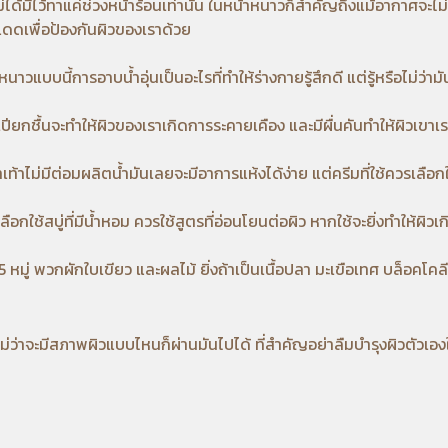
ด้มีไว้ทาแค่ช่วงหน้าร้อนเท่านั้น ในหน้าหนาวก็สำคัญถึงแม้อากาศจะไม่ร
แดดเพื่อป้องกันผิวของเราด้วย
นาวแบบนี้การอาบน้ำอุ่นเป็นอะไรที่ทำให้ร่างกายรู้สึกดี แต่รู้หรือไม่ว่
ี่เปียกชื้นจะทำให้ผิวของเราเกิดการระคายเคือง และมีผื่นคันทำให้ผิวเขา
ท้าไม่มีต่อมผลิตน้ำมันเลยจะมีอาการแห้งได้ง่าย แต่ครีมที่ใช้ควรเลือก
ลือกใช้สบู่ที่มีน้ำหอม ควรใช้สูตรที่อ่อนโยนต่อผิว หากใช้จะยิ่งทำให้ผิว
ู่ พวกผักใบเขียว และผลไม้ ยิ่งถ้าเป็นเนื้อปลา มะเขือเทศ บล็อคโคลี ยิ
่ว่าจะมีสภาพผิวแบบไหนก็ผ่านมันไปได้ ที่สำคัญอย่าลืมบำรุงผิวตัวเอ