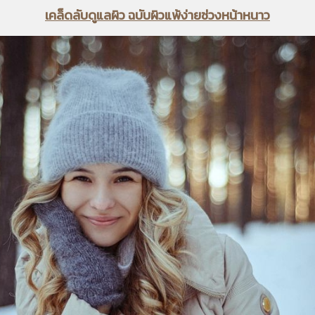
เคล็ดลับดูแลผิว ฉบับผิวแพ้ง่ายช่วงหน้าหนาว