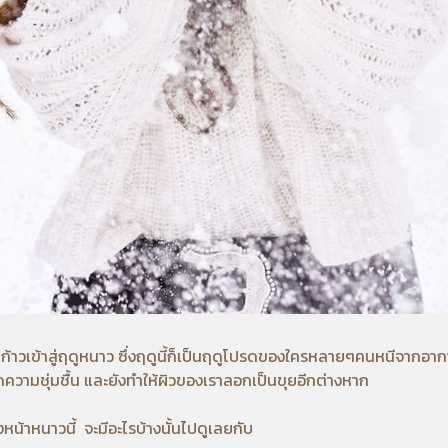
าสู่ฤดูหนาว ซึ่งฤดูนี้ก็เป็นฤดูโปรดของใครหลายๆคนหนีจากอากาศร้อน
าดความชุ่มชื้น และยังทำให้ผิวของเราลอกเป็นขุยอีกต่างหาก
หน้าหนาวนี้ จะมีอะไรบ้างนั้นไปดูเลยกับ