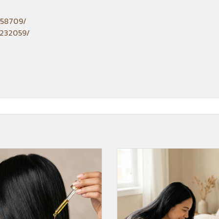
058709/
3232059/