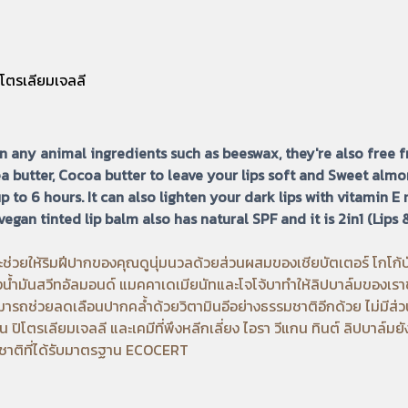
ปิโตรเลียมเจลลี
n any animal ingredients such as beeswax, they're also free f
a butter, Cocoa butter to leave your lips soft and Sweet alm
 to 6 hours. It can also lighten your dark lips with vitamin E
egan tinted lip balm also has natural SPF and it is 2in1 (Lips
ช่วยให้ริมฝีปากของคุณดูนุ่มนวลด้วยส่วนผสมของเชียบัตเตอร์ โกโก้บั
องน้ำมันสวีทอัลมอนด์ แมคคาเดเมียนัทและโจโจ้บาทำให้ลิปบาล์มของเราช
ารถช่วยลดเลือนปากคล้ำด้วยวิตามินอีอย่างธรรมชาติอีกด้วย ไม่มีส่วนผสมท
บน ปิโตรเลียมเจลลี และเคมีที่พึงหลีกเลี่ยง ไอรา วีแกน ทินต์ ลิปบาล์มยั
รมชาติที่ได้รับมาตรฐาน ECOCERT