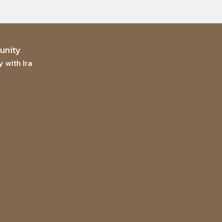
nity
 with Ira