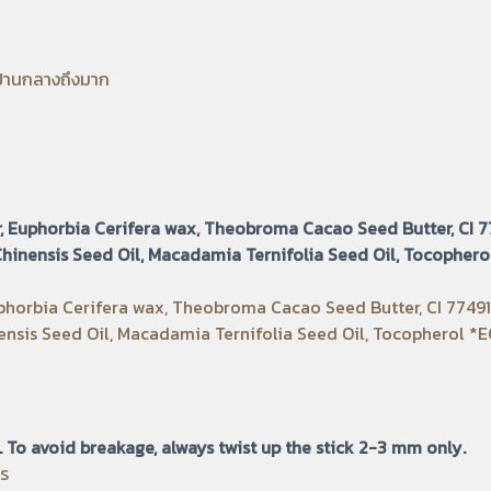
้ปานกลางถึงมาก
, Euphorbia Cerifera wax, Theobroma Cacao Seed Butter, CI 7
hinensis Seed Oil, Macadamia Ternifolia Seed Oil, Tocophe
orbia Cerifera wax, Theobroma Cacao Seed Butter, CI 77491*,
sis Seed Oil, Macadamia Ternifolia Seed Oil, Tocopherol *
. To avoid breakage, always twist up the stick 2-3 mm only.
าร