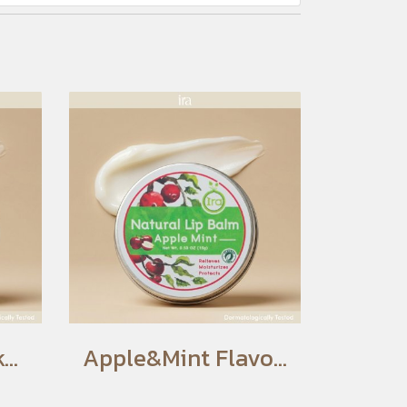
Mango with Sticky Rice Flavored Lip Balm
Apple&Mint Flavored Lip Balm