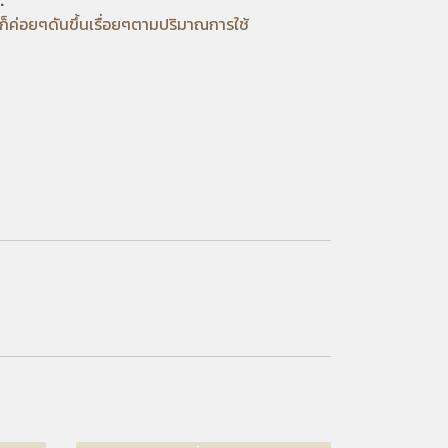
ดก็ค่อยๆดันขึ้นเรื่อยๆตามปริมาณการใช้