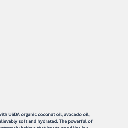
 with USDA organic coconut oil, avocado oil,
believably soft and hydrated. The powerful of
xtremely believe that key to good lips is a