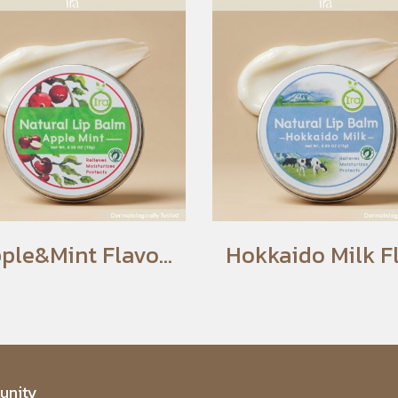
Apple&Mint Flavored Lip Balm
nity