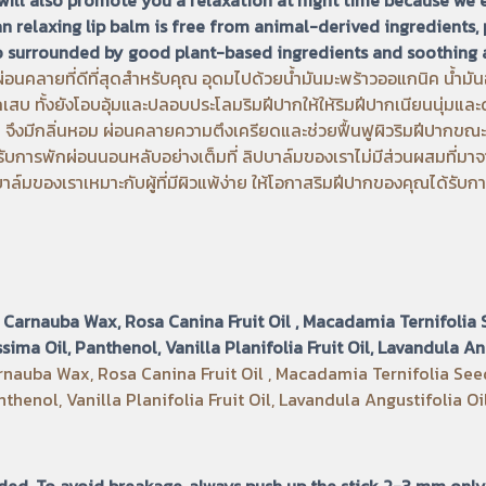
an relaxing lip balm is free from animal-derived ingredients,
to surrounded by good plant-based ingredients and soothing
นคลายที่ดีที่สุดสำหรับคุณ อุดมไปด้วยน้ำมันมะพร้าวออแกนิค น้ำมันอโว
กเสบ ทั้งยังโอบอุ้มและปลอบประโลมริมฝีปากให้ให้ริมฝีปากเนียนนุ่มและดูเ
ึงมีกลิ่นหอม ผ่อนคลายความตึงเครียดและช่วยฟื้นฟูผิวริมฝีปากขณะค
ด้รับการพักผ่อนนอนหลับอย่างเต็มที่ ลิปบาล์มของเราไม่มีส่วนผสมที่มา
ปบาล์มของเราเหมาะกับผู้ที่มีผิวแพ้ง่าย ให้โอกาสริมฝีปากของคุณได้รั
 Carnauba Wax, Rosa Canina Fruit Oil , Macadamia Ternifolia S
ima Oil, Panthenol, Vanilla Planifolia Fruit Oil, Lavandula An
auba Wax, Rosa Canina Fruit Oil , Macadamia Ternifolia Seed 
thenol, Vanilla Planifolia Fruit Oil, Lavandula Angustifolia Oi
ded. To avoid breakage, always push up the stick 2-3 mm only