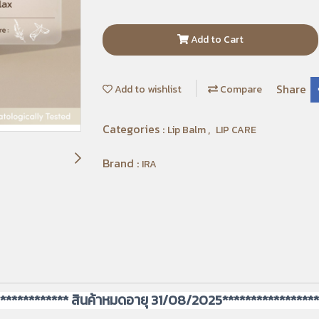
Add to Cart
Share
Add to wishlist
Compare
Categories :
,
Lip Balm
LIP CARE
Brand :
IRA
************* สินค้าหมดอายุ 31/08/2025*****************