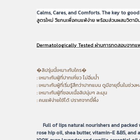
Calms, Cares, and Comforts. The key to good l
สูตรใหม่ วีแกนเพื่อคนแพ้ง่าย พร้อมส่วนผสมวิตามิน B
Dermatologically Tested ผ่านการทดสอบจากแพทย์
�ลิปรุ่นนี้เหมาะกับใคร�
: เหมาะกับผู้ที่ปากเหี่ยว ไม่อิ่มน้ำ
: เหมาะกับผู้ที่เริ่มรู้สึกว่าปากแบน ดูมีอายุขึ้นในช่วงห
: เหมาะกับผู้ที่ชอบเนื้อลิปนุ่มๆ ละมุน
: คนแพ้ง่ายใช้ได้ ปราศจากขี้ผึ้ง
Full of lips natural nourishers and packed 
rose hip oil, shea butter, vitamin-E &B5, and
100% pure lavender and vanilla essential oil 