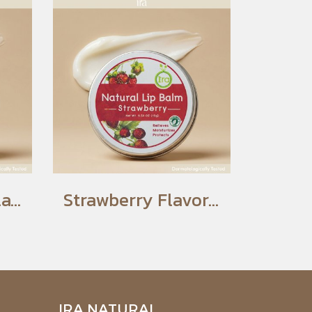
Hokkaido Milk Flavored Lip Balm
Strawberry Flavored Lip Balm
IRA NATURAL