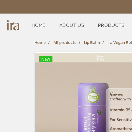
HOME
ABOUT US
PRODUCTS
Home
All products
Lip Balm
Ira Vegan Rel
New