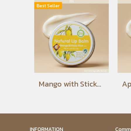
Best Seller
Mango with Sticky Rice Flavored Lip Balm
INFORMATION
Commu