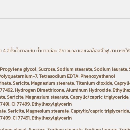
สีทั้งน้ำตาลเข้ม น้ำตาลอ่อน สีขาวนวล และเจลล็อคคิ้วฟู สามารถใช้ได
, Propylene glycol, Sucrose, Sodium stearate, Sodium laurate
, Polyquaternium-7, Tetrasodium EDTA, Phenoxyethanol
te, Sericite, Magnesium stearate, Titanium dioxide, Caprylic/
I 77492, Hydrogen Dimethicone, Aluminum Hydroxide, Ethylhe
 Sericite, Magnesium stearate, Caprylic/capric triglyceride, 
7491, CI 77499, Ethylhexylglycerin
, Sericite, Magnesium stearate, Caprylic/capric triglyceride, 
7499, CI 77491, Ethylhexylglycerin
pylene glycol, Sucrose, Sodium stearate, Sodium laurate, Sod