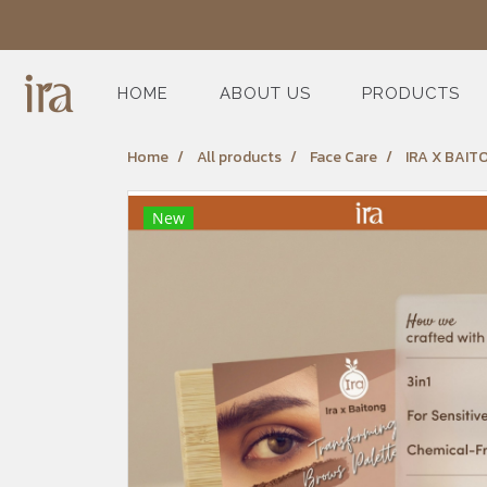
HOME
ABOUT US
PRODUCTS
Home
All products
Face Care
IRA X BAITON
New