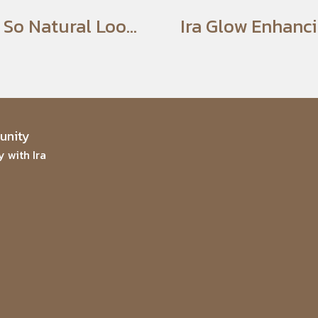
Ira So Natural Loose Powder
nity
 with Ira