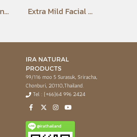
Ira Glow Enhancing Powder Foundation
Extra Mild Facial Wash Gel
IRA NATURAL
PRODUCTS
99/116 moo 5 Surasuk, Sriracha,
Chonburi, 20110,
Thailand.
Tel : (+66)64 996 2424
@irathailand