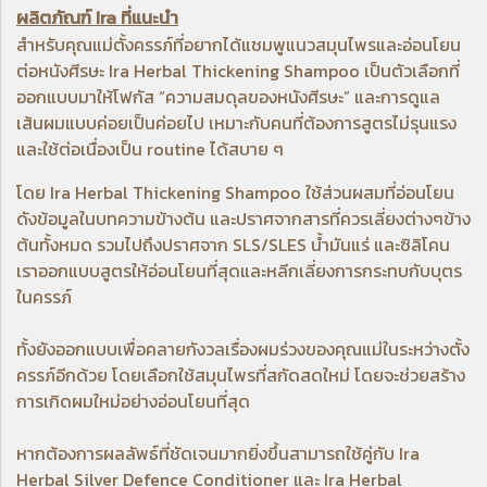
ผลิตภัณฑ์ Ira ที่แนะนำ
สำหรับคุณแม่ตั้งครรภ์ที่อยากได้แชมพูแนวสมุนไพรและอ่อนโยน
ต่อหนังศีรษะ
Ira Herbal Thickening Shampoo
เป็นตัวเลือกที่
ออกแบบมาให้โฟกัส “ความสมดุลของหนังศีรษะ” และการดูแล
เส้นผมแบบค่อยเป็นค่อยไป เหมาะกับคนที่ต้องการสูตรไม่รุนแรง
และใช้ต่อเนื่องเป็น routine ได้สบาย ๆ
โดย
Ira Herbal Thickening Shampoo
ใช้ส่วนผสมที่อ่อนโยน
ดังข้อมูลในบทความข้างต้น และปราศจากสารที่ควรเลี่ยงต่างๆข้าง
ต้นทั้งหมด รวมไปถึงปราศจาก SLS/SLES น้ำมันแร่ และซิลิโคน
เราออกแบบสูตรให้อ่อนโยนที่สุดและหลีกเลี่ยงการกระทบกับบุตร
ในครรภ์
ทั้งยังออกแบบเพื่อคลายกังวลเรื่องผมร่วงของคุณแม่ในระหว่างตั้ง
ครรภ์อีกด้วย โดยเลือกใช้สมุนไพรที่สกัดสดใหม่ โดยจะช่วยสร้าง
การเกิดผมใหม่อย่างอ่อนโยนที่สุด
หากต้องการผลลัพธ์ที่ชัดเจนมากยิ่งขึ้นสามารถใช้คู่
กับ
Ira
Herbal Silver Defence Conditioner
และ
Ira Herbal