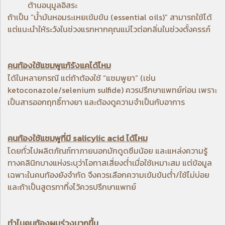
ต้านอนุมูลอิสระ
ถ้าเป็น “น้ำมันหอมระเหยเข้มข้น (essential oils)” สามารถใช้ได้
แต่แนะนำให้ระวังในช่วงแรกหากคุณแม่ไวต่อกลิ่นในช่วงตั้งครรภ์
คนท้องใช้แชมพูแก้รังแคได้ไหม
ได้ในหลายกรณี แต่ถ้าต้องใช้ “แชมพูยา” (เช่น
ketoconazole/selenium sulfide) ควรปรึกษาแพทย์ก่อน เพราะ
เป็นสารออกฤทธิ์ทางยา และต้องดูความจำเป็นกับอาการ
คนท้องใช้แชมพูที่มี salicylic acid ได้ไหม
โดยทั่วไปผลิตภัณฑ์ทาภายนอกมักดูดซึมน้อย และแหล่งความรู้
ทางคลินิกบางแห่งระบุว่าโอกาสเสี่ยงต่ำเมื่อใช้เหมาะสม แต่ข้อมูล
เฉพาะในคนท้องยังจำกัด จึงควรเลือกความเข้มข้นต่ำ/ใช้ไม่บ่อย
และถ้าเป็นสูตรทาทิ้งไว้ควรปรึกษาแพทย์
ทำไมคนท้องผมร่วงมากขึ้น