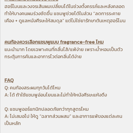
ฮอร์โมนและวงจรเส้นผมเปลี่ยนได้ในช่วงตั้งครรภ์และหลังคลอด
ทำให้บางคนผมร่วงชัดขึ้น แชมพูช่วยได้ในส่วน “ลดการระคาย
เคือง + ดูแลหนังศีรษะให้สมดุล” แต่ไม่ใช่ยารักษาต้นเหตุฮอร์โมน
คนท้องควรเลือกแชมพูแบบ fragrance-free ไหม
แนะนำมาก โดยเฉพาะคนที่คลื่นไส้/แพ้ง่าย เพราะน้ำหอมเป็นตัว
กระตุ้นการคันและอาการไวต่อกลิ่นได้ง่าย
FAQ
Q: คนท้องสระผมทุกวันได้ไหม
A: ได้ ถ้าใช้แชมพูอ่อนโยนและไม่ทำให้หนังศีรษะแห้งตึง
Q: แชมพูออร์แกนิกปลอดภัยกว่าทุกสูตรไหม
A: ไม่เสมอไป ให้ดู “ฉลากส่วนผสม” และอาการแพ้ของแต่ละคน
เป็นหลัก