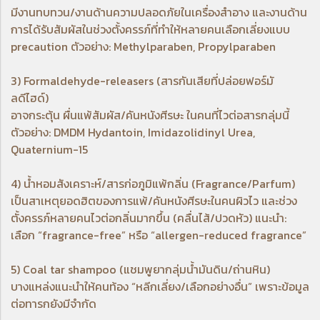
มีงานทบทวน/งานด้านความปลอดภัยในเครื่องสำอาง และงานด้าน
การได้รับสัมผัสในช่วงตั้งครรภ์ที่ทำให้หลายคนเลือกเลี่ยงแบบ
precaution ตัวอย่าง: Methylparaben, Propylparaben
3) Formaldehyde-releasers (สารกันเสียที่ปล่อยฟอร์มั
ลดีไฮด์)
อาจกระตุ้น ผื่นแพ้สัมผัส/คันหนังศีรษะ ในคนที่ไวต่อสารกลุ่มนี้
ตัวอย่าง: DMDM Hydantoin, Imidazolidinyl Urea,
Quaternium-15
4) น้ำหอมสังเคราะห์/สารก่อภูมิแพ้กลิ่น (Fragrance/Parfum)
เป็นสาเหตุยอดฮิตของการแพ้/คันหนังศีรษะในคนผิวไว และช่วง
ตั้งครรภ์หลายคนไวต่อกลิ่นมากขึ้น (คลื่นไส้/ปวดหัว) แนะนำ:
เลือก “fragrance-free” หรือ “allergen-reduced fragrance”
5) Coal tar shampoo (แชมพูยากลุ่มน้ำมันดิน/ถ่านหิน)
บางแหล่งแนะนำให้คนท้อง “หลีกเลี่ยง/เลือกอย่างอื่น” เพราะข้อมูล
ต่อทารกยังมีจำกัด