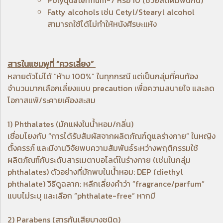
Fatty alcohols เช่น Cetyl/Stearyl alcohol
สามารถใช้ได้ไม่ทำให้หนังศีรษะแห้ง
สารในแชมพูที่ “ควรเลี่ยง”
หลายตัวไม่ได้ “ห้าม 100%” ในทุกกรณี แต่เป็นกลุ่มที่คนท้อง
จำนวนมากเลือกเลี่ยงแบบ precaution เพื่อความสบายใจ และลด
โอกาสแพ้/ระคายเคืองสะสม
1) Phthalates (มักแฝงในน้ำหอม/กลิ่น)
เชื่อมโยงกับ “การได้รับสัมผัสจากผลิตภัณฑ์ดูแลร่างกาย” ในหญิง
ตั้งครรภ์ และมีงานวิจัยพบความสัมพันธ์ระหว่างพฤติกรรมใช้
ผลิตภัณฑ์กับระดับสารเมตาบอไลต์ในร่างกาย (เช่นในกลุ่ม
phthalates) ตัวอย่างที่มักพบในน้ำหอม: DEP (diethyl
phthalate) วิธีดูฉลาก: หลีกเลี่ยงคำว่า “fragrance/parfum”
แบบไม่ระบุ และเลือก “phthalate-free” หากมี
2) Parabens (สารกันเสียบางชนิด)