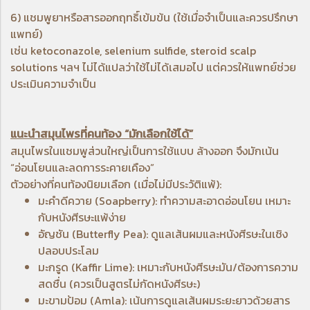
6) แชมพูยาหรือสารออกฤทธิ์เข้มข้น (ใช้เมื่อจำเป็นและควรปรึกษา
แพทย์)
เช่น ketoconazole, selenium sulfide, steroid scalp
solutions ฯลฯ ไม่ได้แปลว่าใช้ไม่ได้เสมอไป แต่ควรให้แพทย์ช่วย
ประเมินความจำเป็น
แนะนำสมุนไพรที่คนท้อง “มักเลือกใช้ได้”
สมุนไพรในแชมพูส่วนใหญ่เป็นการใช้แบบ ล้างออก จึงมักเน้น
“อ่อนโยนและลดการระคายเคือง”
ตัวอย่างที่คนท้องนิยมเลือก (เมื่อไม่มีประวัติแพ้):
มะคำดีควาย
(Soapberry): ทำความสะอาดอ่อนโยน เหมาะ
กับหนังศีรษะแพ้ง่าย
อัญชัน
(Butterfly Pea): ดูแลเส้นผมและหนังศีรษะในเชิง
ปลอบประโลม
มะกรูด
(Kaffir Lime): เหมาะกับหนังศีรษะมัน/ต้องการความ
สดชื่น (ควรเป็นสูตรไม่กัดหนังศีรษะ)
มะขามป้อม
(Amla): เน้นการดูแล
เส้นผมระยะยาวด้วยสาร