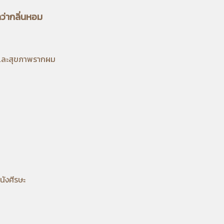
กว่ากลิ่นหอม
ง และสุขภาพรากผม
นังศีรษะ