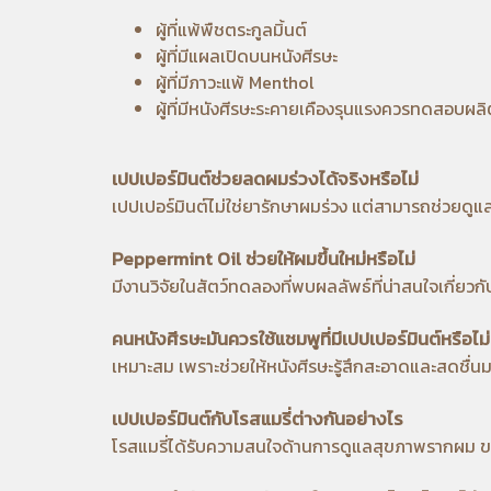
ผู้ที่แพ้พืชตระกูลมิ้นต์
ผู้ที่มีแผลเปิดบนหนังศีรษะ
ผู้ที่มีภาวะแพ้ Menthol
ผู้ที่มีหนังศีรษะระคายเคืองรุนแรงควรทดสอบผลิ
เปปเปอร์มินต์ช่วยลดผมร่วงได้จริงหรือไม่
เปปเปอร์มินต์ไม่ใช่ยารักษาผมร่วง แต่สามารถช่วย
Peppermint Oil ช่วยให้ผมขึ้นใหม่หรือไม่
มีงานวิจัยในสัตว์ทดลองที่พบผลลัพธ์ที่น่าสนใจเกี่ยว
คนหนังศีรษะมันควรใช้แชมพูที่มีเปปเปอร์มินต์หรือไม่
เหมาะสม เพราะช่วยให้หนังศีรษะรู้สึกสะอาดและสดชื่
เปปเปอร์มินต์กับโรสแมรี่ต่างกันอย่างไร
โรสแมรี่ได้รับความสนใจด้านการดูแลสุขภาพรากผม ขณ