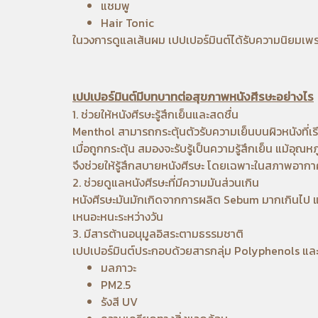
แชมพู
Hair Tonic
ในวงการดูแลเส้นผม เปปเปอร์มินต์ได้รับความนิยมเพรา
เปปเปอร์มินต์มีบทบาทต่อสุขภาพหนังศีรษะอย่างไร
1. ช่วยให้หนังศีรษะรู้สึกเย็นและสดชื่น
Menthol สามารถกระตุ้นตัวรับความเย็นบนผิวหนังที่
เมื่อถูกกระตุ้น สมองจะรับรู้เป็นความรู้สึกเย็น แม้อุณ
จึงช่วยให้รู้สึกสบายหนังศีรษะ โดยเฉพาะในสภาพอา
2. ช่วยดูแลหนังศีรษะที่มีความมันส่วนเกิน
หนังศีรษะมันมักเกิดจากการผลิต Sebum มากเกินไป แม
เหนอะหนะระหว่างวัน
3. มีสารต้านอนุมูลอิสระตามธรรมชาติ
เปปเปอร์มินต์ประกอบด้วยสารกลุ่ม Polyphenols และ
มลภาวะ
PM2.5
รังสี UV